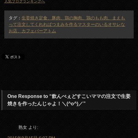
人気ブログランキングへ
タグ：
生姜焼き定食、豚肉、鶏の胸肉、鶏のもも肉、まえも
って注文してくれればつまみを作るマスターのいるオサレな
お店、カフェバーアトム
One Response to “飲んべぇどすこいママの注文で生姜
焼きを作ったんじゃよ！＼(^o^)／”
熟女
より: