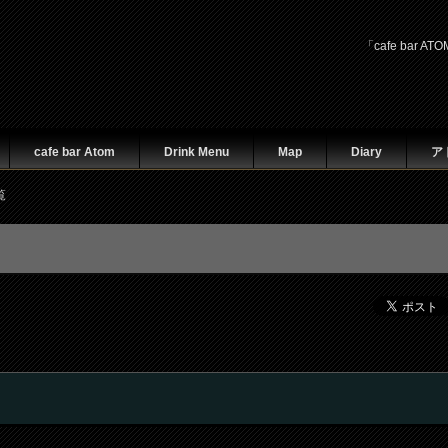
「cafe ba
cafe bar Atom
Drink Menu
Map
Diary
ア
覧