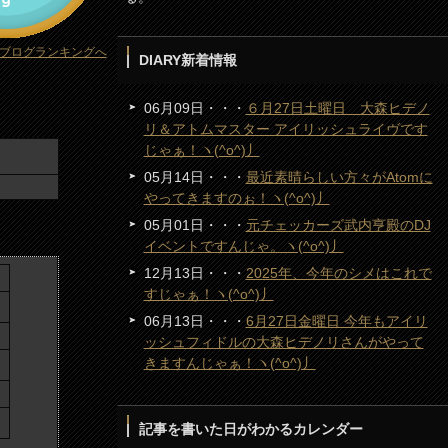
ブログランキングへ
DIARY新着情報
06月09日・・・
６月27日土曜日 大森ヒデノ
リ＆アトムマスター アイリッシュライヴです
じゃぁ！ヽ(^o^)丿
05月14日・・・
最近素晴らしい方々がAtomに
やってきますのぉ！ヽ(^o^)丿
05月01日・・・
元チェッカーズ武内亨殿のDJ
イベントですんじゃ。ヽ(^o^)丿
12月13日・・・
2025年、今年のシメはこれで
すじゃぁ！ヽ(^o^)丿
06月13日・・・
6月27日金曜日 今年もアイリ
ッシュフィドルの大森ヒデノリさんがやって
きますんじゃぁ！ヽ(^o^)丿
記事を書いた日がわかるカレンダー