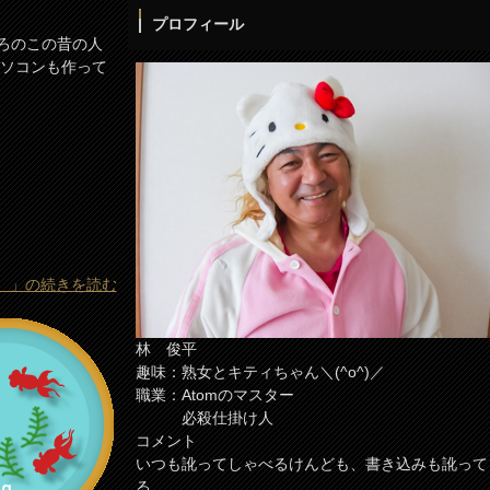
プロフィール
ろのこの昔の人
パソコンも作って
。」の続きを読む
林 俊平
趣味：熟女とキティちゃん＼(^o^)／
職業：Atomのマスター
必殺仕掛け人
コメント
いつも訛ってしゃべるけんども、書き込みも訛って
る。