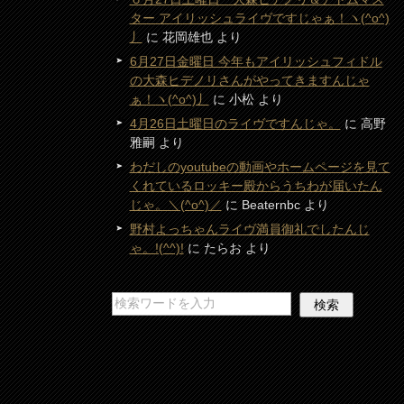
ター アイリッシュライヴですじゃぁ！ヽ(^o^)
丿
に
花岡雄也
より
6月27日金曜日 今年もアイリッシュフィドル
の大森ヒデノリさんがやってきますんじゃ
ぁ！ヽ(^o^)丿
に
小松
より
4月26日土曜日のライヴですんじゃ。
に
高野
雅嗣
より
わだしのyoutubeの動画やホームページを見て
くれているロッキー殿からうちわが届いたん
じゃ。＼(^o^)／
に
Beaternbc
より
野村よっちゃんライヴ満員御礼でしたんじ
ゃ。!(^^)!
に
たらお
より