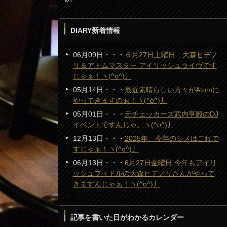
DIARY新着情報
06月09日・・・
６月27日土曜日 大森ヒデノ
リ＆アトムマスター アイリッシュライヴです
じゃぁ！ヽ(^o^)丿
05月14日・・・
最近素晴らしい方々がAtomに
やってきますのぉ！ヽ(^o^)丿
05月01日・・・
元チェッカーズ武内亨殿のDJ
イベントですんじゃ。ヽ(^o^)丿
12月13日・・・
2025年、今年のシメはこれで
すじゃぁ！ヽ(^o^)丿
06月13日・・・
6月27日金曜日 今年もアイリ
ッシュフィドルの大森ヒデノリさんがやって
きますんじゃぁ！ヽ(^o^)丿
記事を書いた日がわかるカレンダー