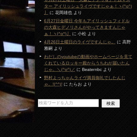
ター アイリッシュライヴですじゃぁ！ヽ(^o^)
丿
に
花岡雄也
より
6月27日金曜日 今年もアイリッシュフィドル
の大森ヒデノリさんがやってきますんじゃ
ぁ！ヽ(^o^)丿
に
小松
より
4月26日土曜日のライヴですんじゃ。
に
高野
雅嗣
より
わだしのyoutubeの動画やホームページを見て
くれているロッキー殿からうちわが届いたん
じゃ。＼(^o^)／
に
Beaternbc
より
野村よっちゃんライヴ満員御礼でしたんじ
ゃ。!(^^)!
に
たらお
より