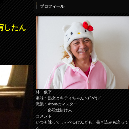
プロフィール
写したん
林 俊平
趣味：熟女とキティちゃん＼(^o^)／
職業：Atomのマスター
必殺仕掛け人
コメント
いつも訛ってしゃべるけんども、書き込みも訛って
る。