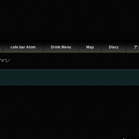
cafe bar Atom
Drink Menu
Map
Diary
ア
o^)／