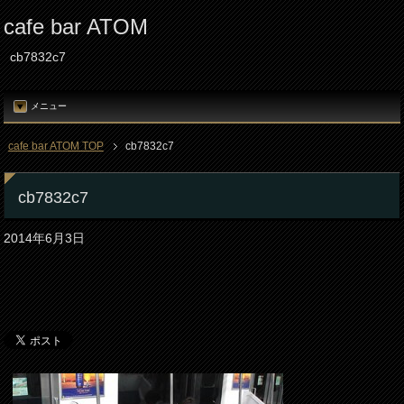
cafe bar ATOM
cb7832c7
メニュー
cafe bar ATOM TOP
cb7832c7
cb7832c7
2014年6月3日