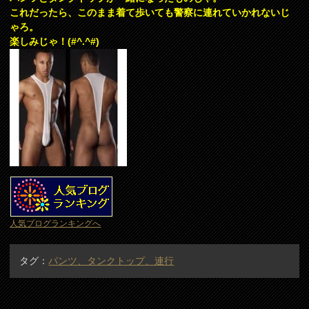
これだったら、このまま着て歩いても警察に連れていかれないじ
ゃろ。
楽しみじゃ！(#^.^#)
人気ブログランキングへ
タグ：
パンツ、タンクトップ、連行