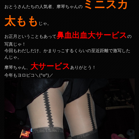
ミニスカ
おとうさんたちの人気者、摩琴ちゃんの
太もも
じゃ。
鼻血出血大サービス
お正月ということもあって
の
写真じゃ！
今回もわだしだけ、かまりっこするくらいの至近距離で激写した
んじゃ。
大サービス
摩琴ちゃん、
ありがとう！
今年もヨロピコ＼(^o^)／