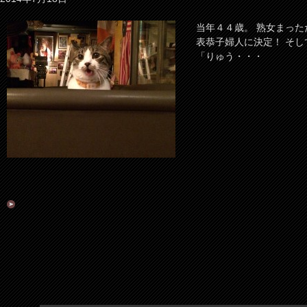
当年４４歳。 熟女まった
表恭子婦人に決定！ そし
「りゅう・・・