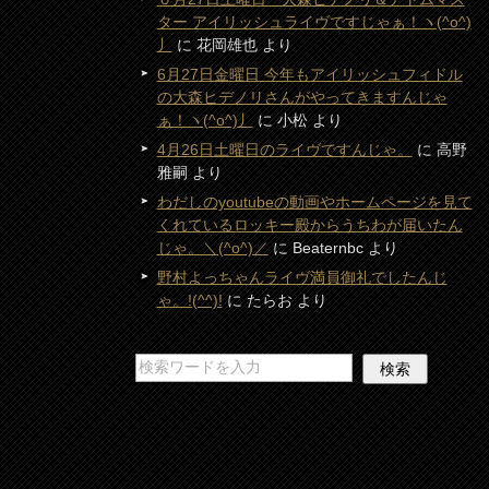
ター アイリッシュライヴですじゃぁ！ヽ(^o^)
丿
に
花岡雄也
より
6月27日金曜日 今年もアイリッシュフィドル
の大森ヒデノリさんがやってきますんじゃ
ぁ！ヽ(^o^)丿
に
小松
より
4月26日土曜日のライヴですんじゃ。
に
高野
雅嗣
より
わだしのyoutubeの動画やホームページを見て
くれているロッキー殿からうちわが届いたん
じゃ。＼(^o^)／
に
Beaternbc
より
野村よっちゃんライヴ満員御礼でしたんじ
ゃ。!(^^)!
に
たらお
より