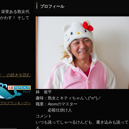
プロフィール
 栄誉ある熟女代
かわす！ そして
)／」の続きを読む
林 俊平
趣味：熟女とキティちゃん＼(^o^)／
ブログランキングへ
職業：Atomのマスター
必殺仕掛け人
コメント
いつも訛ってしゃべるけんども、書き込みも訛って
る。