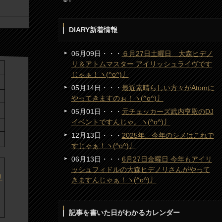
DIARY新着情報
06月09日・・・
６月27日土曜日 大森ヒデノ
リ＆アトムマスター アイリッシュライヴです
じゃぁ！ヽ(^o^)丿
05月14日・・・
最近素晴らしい方々がAtomに
やってきますのぉ！ヽ(^o^)丿
05月01日・・・
元チェッカーズ武内亨殿のDJ
イベントですんじゃ。ヽ(^o^)丿
12月13日・・・
2025年、今年のシメはこれで
すじゃぁ！ヽ(^o^)丿
06月13日・・・
6月27日金曜日 今年もアイリ
ッシュフィドルの大森ヒデノリさんがやって
きますんじゃぁ！ヽ(^o^)丿
記事を書いた日がわかるカレンダー