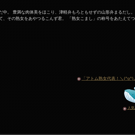
だ中。 豊満な肉体美をほこり、津軽弁もろともせずの山形弁まるだし。
て、その熟女をあやつるこんず君。 「熟女こまし」の称号をあたえてつ
「アトム熟女代表！＼(^o^
人気