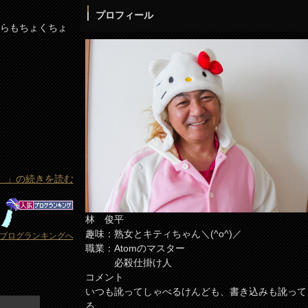
プロフィール
からもちょくちょ
。」の続きを読む
林 俊平
趣味：熟女とキティちゃん＼(^o^)／
ブログランキングへ
職業：Atomのマスター
必殺仕掛け人
コメント
いつも訛ってしゃべるけんども、書き込みも訛って
る。