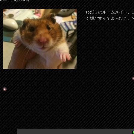
わだしのルームメイト、
く顔だすんでよろぴこ。＼(