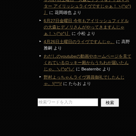
ター アイリッシュライヴですじゃぁ！ヽ(^o^)
丿
に
花岡雄也
より
6月27日金曜日 今年もアイリッシュフィドル
の大森ヒデノリさんがやってきますんじゃ
ぁ！ヽ(^o^)丿
に
小松
より
4月26日土曜日のライヴですんじゃ。
に
高野
雅嗣
より
わだしのyoutubeの動画やホームページを見て
くれているロッキー殿からうちわが届いたん
じゃ。＼(^o^)／
に
Beaternbc
より
野村よっちゃんライヴ満員御礼でしたんじ
ゃ。!(^^)!
に
たらお
より