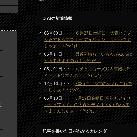
DIARY新着情報
06月09日・・・
６月27日土曜日 大森ヒデノ
リ＆アトムマスター アイリッシュライヴです
じゃぁ！ヽ(^o^)丿
05月14日・・・
最近素晴らしい方々がAtomに
やってきますのぉ！ヽ(^o^)丿
05月01日・・・
元チェッカーズ武内亨殿のDJ
イベントですんじゃ。ヽ(^o^)丿
12月13日・・・
2025年、今年のシメはこれで
すじゃぁ！ヽ(^o^)丿
06月13日・・・
6月27日金曜日 今年もアイリ
ッシュフィドルの大森ヒデノリさんがやって
きますんじゃぁ！ヽ(^o^)丿
記事を書いた日がわかるカレンダー